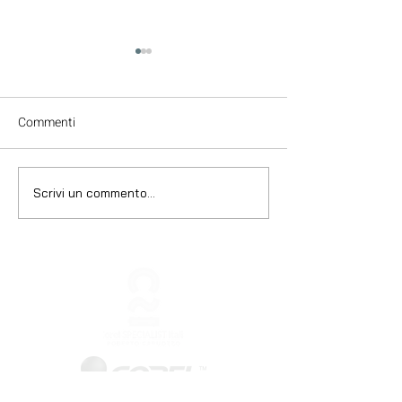
Commenti
Scrivi un commento...
Riorganizza il tuo flusso di
Automazioni in
lavoro
CorelDRAW