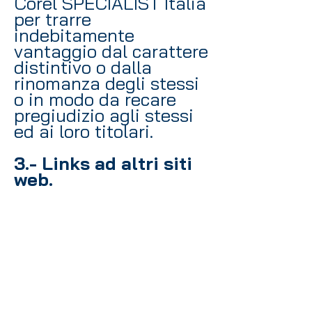
Corel SPECIALIST Italia
per trarre
indebitamente
vantaggio dal carattere
distintivo o dalla
rinomanza degli stessi
o in modo da recare
pregiudizio agli stessi
ed ai loro titolari.
3.- Links ad altri siti
web.
Corel SPECIALIST Italia
contiene collegamenti
ipertestuali (i c.d. links)
ad altri siti web.
Roberto Capuozzo non
controlla né compie
operazioni di
monitoraggio di tali siti